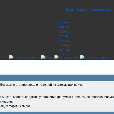
Вход
Зарегистрироваться
Главная
Новости
Обзоры
Статьи
Музыка
Бренды
Каталог
. Возможно это произошло по одной из следующих причин:
есь использовать средства управления форумом. Прочитайте правила форума
тивации.
ующих форм и ссылок.