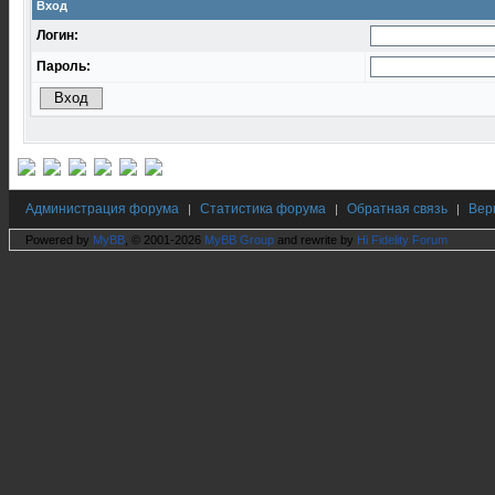
Вход
Логин:
Пароль:
Администрация форума
Статистика форума
Обратная связь
Вер
|
|
|
Powered by
MyBB
, © 2001-2026
MyBB Group
and rewrite by
Hi Fidelity Forum