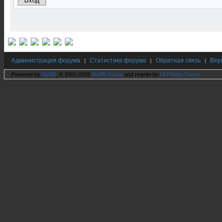
Администрация форума
Статистика форума
Обратная связь
Вер
|
|
|
Powered by
MyBB
, © 2001-2026
MyBB Group
and rewrite by
Hi Fidelity Forum