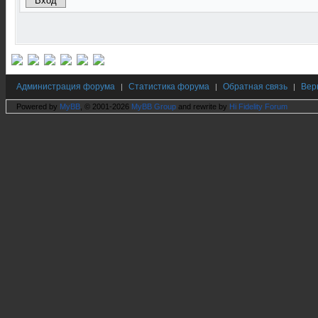
Администрация форума
Статистика форума
Обратная связь
Вер
|
|
|
Powered by
MyBB
, © 2001-2026
MyBB Group
and rewrite by
Hi Fidelity Forum