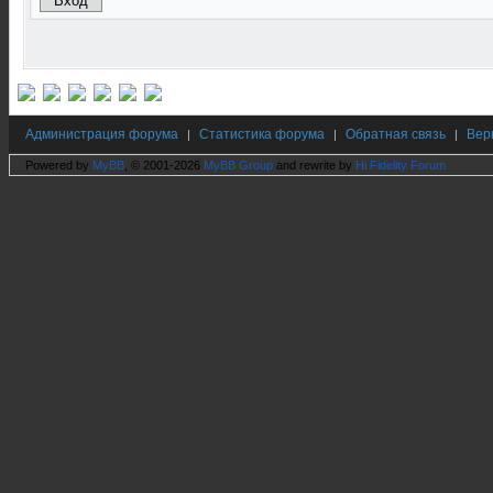
Администрация форума
Статистика форума
Обратная связь
Вер
|
|
|
Powered by
MyBB
, © 2001-2026
MyBB Group
and rewrite by
Hi Fidelity Forum