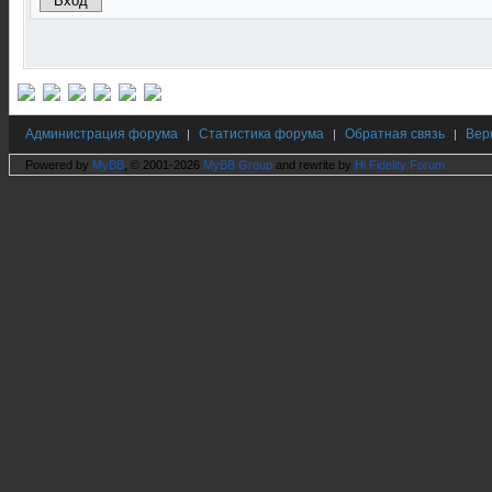
Администрация форума
Статистика форума
Обратная связь
Вер
|
|
|
Powered by
MyBB
, © 2001-2026
MyBB Group
and rewrite by
Hi Fidelity Forum