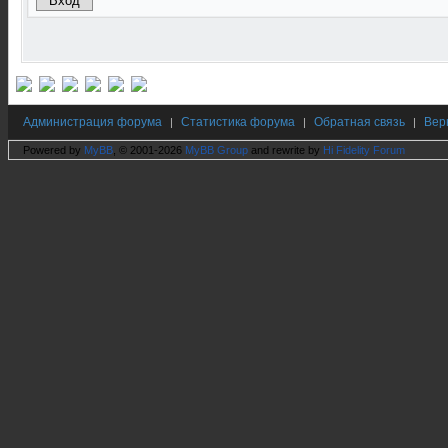
Администрация форума
Статистика форума
Обратная связь
Вер
|
|
|
Powered by
MyBB
, © 2001-2026
MyBB Group
and rewrite by
Hi Fidelity Forum