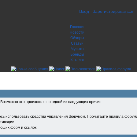
Вход
Зарегистрироваться
Главная
Новости
Обзоры
Статьи
Музыка
Бренды
Каталог
. Возможно это произошло по одной из следующих причин:
есь использовать средства управления форумом. Прочитайте правила форума
тивации.
ующих форм и ссылок.