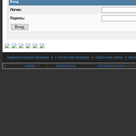
Вход
Логин:
Пароль:
Администрация форума
Статистика форума
Обратная связь
Вер
|
|
|
Powered by
MyBB
, © 2001-2026
MyBB Group
and rewrite by
Hi Fidelity Forum