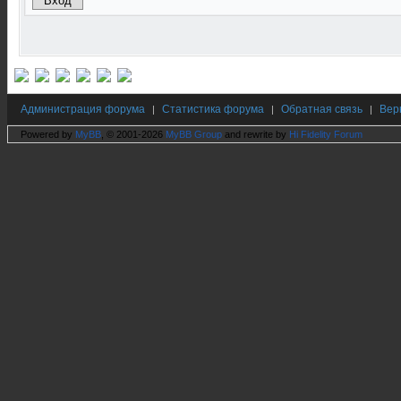
Администрация форума
Статистика форума
Обратная связь
Вер
|
|
|
Powered by
MyBB
, © 2001-2026
MyBB Group
and rewrite by
Hi Fidelity Forum