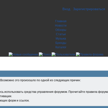
Вход
Зарегистрироваться
Главная
Новости
Обзоры
Статьи
Музыка
Бренды
Каталог
. Возможно это произошло по одной из следующих причин:
есь использовать средства управления форумом. Прочитайте правила форума
тивации.
ующих форм и ссылок.