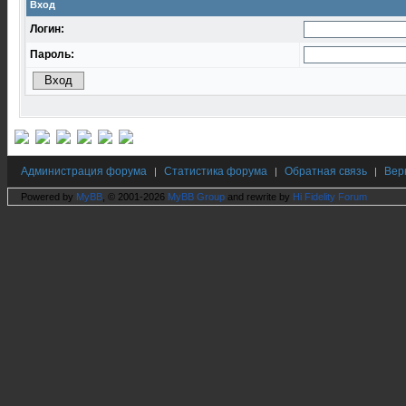
Вход
Логин:
Пароль:
Администрация форума
Статистика форума
Обратная связь
Вер
|
|
|
Powered by
MyBB
, © 2001-2026
MyBB Group
and rewrite by
Hi Fidelity Forum