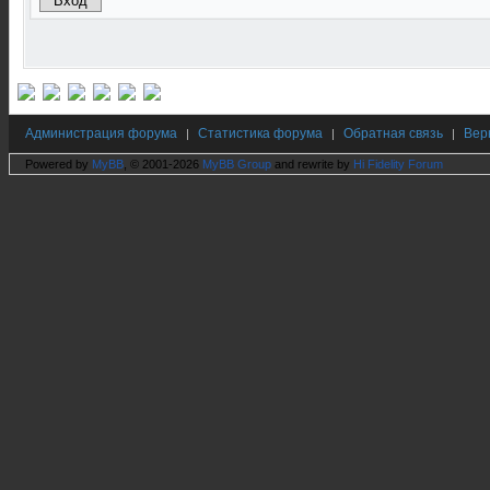
Администрация форума
Статистика форума
Обратная связь
Вер
|
|
|
Powered by
MyBB
, © 2001-2026
MyBB Group
and rewrite by
Hi Fidelity Forum