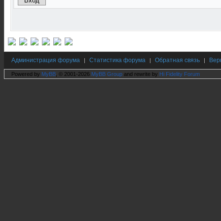
Администрация форума
Статистика форума
Обратная связь
Вер
|
|
|
Powered by
MyBB
, © 2001-2026
MyBB Group
and rewrite by
Hi Fidelity Forum