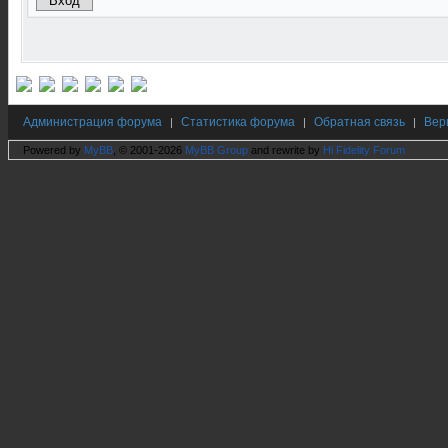
Администрация форума
Статистика форума
Обратная связь
Вер
|
|
|
Powered by
MyBB
, © 2001-2026
MyBB Group
and rewrite by
Hi Fidelity Forum