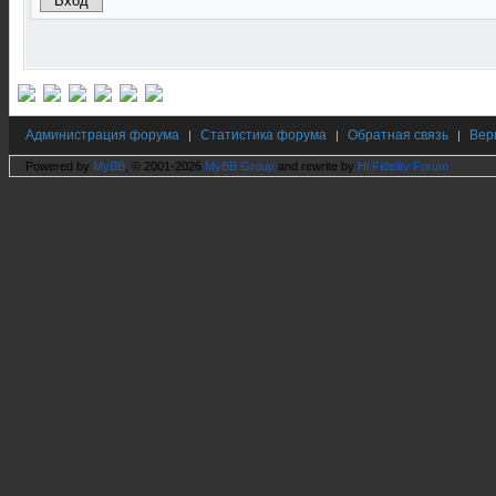
Администрация форума
Статистика форума
Обратная связь
Вер
|
|
|
Powered by
MyBB
, © 2001-2026
MyBB Group
and rewrite by
Hi Fidelity Forum