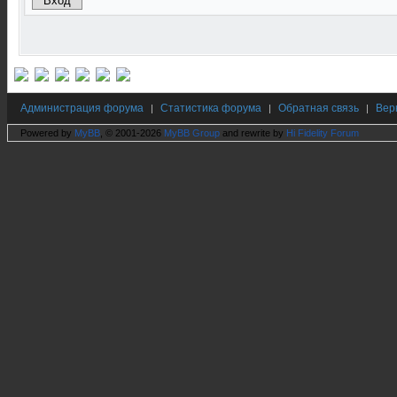
Администрация форума
Статистика форума
Обратная связь
Вер
|
|
|
Powered by
MyBB
, © 2001-2026
MyBB Group
and rewrite by
Hi Fidelity Forum