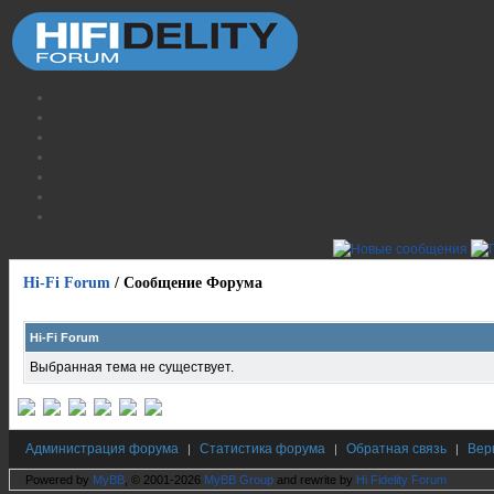
Hi-Fi Forum
/
Сообщение Форума
Hi-Fi Forum
Выбранная тема не существует.
Администрация форума
Статистика форума
Обратная связь
Вер
|
|
|
Powered by
MyBB
, © 2001-2026
MyBB Group
and rewrite by
Hi Fidelity Forum