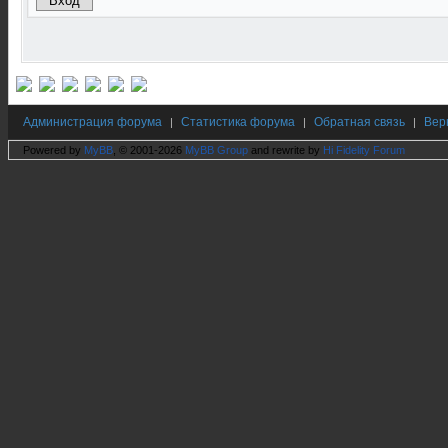
Администрация форума
Статистика форума
Обратная связь
Вер
|
|
|
Powered by
MyBB
, © 2001-2026
MyBB Group
and rewrite by
Hi Fidelity Forum