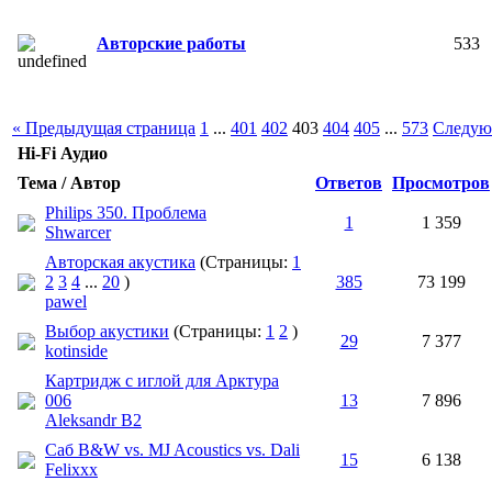
Авторские работы
533
« Предыдущая страница
1
...
401
402
403
404
405
...
573
Следую
Hi-Fi Аудио
Тема / Автор
Ответов
Просмотров
Philips 350. Проблема
1
1 359
Shwarcer
Авторская акустика
(Страницы:
1
2
3
4
...
20
)
385
73 199
pawel
Выбор акустики
(Страницы:
1
2
)
29
7 377
kotinside
Картридж с иглой для Арктура
006
13
7 896
Aleksandr B2
Саб B&W vs. MJ Acoustics vs. Dali
15
6 138
Felixxx