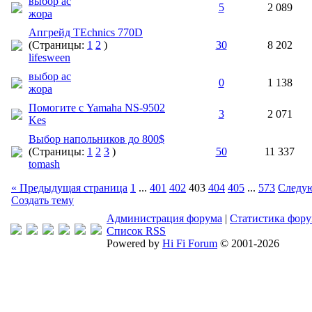
выбор ас
5
2 089
жора
Апгрейд TEchnics 770D
(Страницы:
1
2
)
30
8 202
lifesween
выбор ас
0
1 138
жора
Помогите с Yamaha NS-9502
3
2 071
Kes
Выбор напольников до 800$
(Страницы:
1
2
3
)
50
11 337
tomash
« Предыдущая страница
1
...
401
402
403
404
405
...
573
Следую
Создать тему
Администрация форума
|
Статистика фор
Список RSS
Powered by
Hi Fi Forum
© 2001-2026