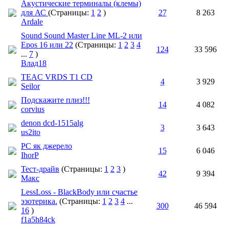
Акустические терминалы (клемы)
для АС
(Страницы:
1
2
)
27
8 263
Ardale
Sound Sound Master Line ML-2 или
Epos 16 или 22
(Страницы:
1
2
3
4
124
33 596
...
7
)
Влад18
TEAC VRDS T1 CD
4
3 929
Seilor
Подскажите плиз!!!
14
4 082
corvius
denon dcd-1515alg
3
3 643
us2ito
PC як джерело
15
6 046
IhorP
Тест-драйв
(Страницы:
1
2
3
)
42
9 394
Макс
LessLoss - BlackBody или счастье
эзотерика.
(Страницы:
1
2
3
4
...
300
46 594
16
)
f1a5h84ck