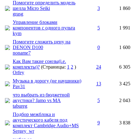
Помогите определить модель
шелла Micro Seiki
3
1 860
grasg
Управление блоками
компонентов с одного пульта
5
1 991
kym
Помогите сложить цену на
DENON D100
0
1 600
noname7
Как Вам такие союзы(i.e.
комплекты)?
(Страницы:
1
2
)
24
6 305
Orfey
Музыка в дорогу (не наушники)
13
3 425
Pav31
что выбрать из бюджетной
акустики? Jamo vs MA
5
2 043
tabureg
Подбор межблока и
акустического кабеля под
9
3 838
комплект Cambridge Audio+MS
Sergey_wr