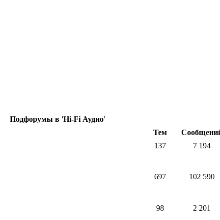
Подфорумы в 'Hi-Fi Аудио'
Тем
Сообщени
137
7 194
697
102 590
98
2 201