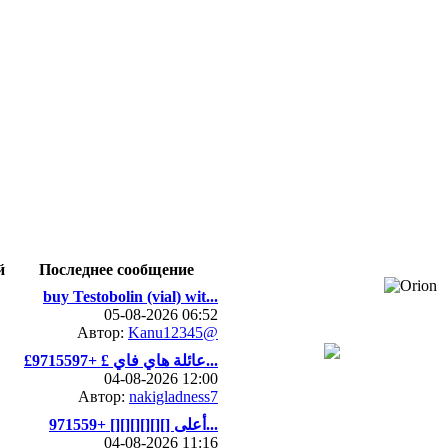
й
Последнее сообщение
buy Testobolin (vial) wit...
05-08-2026 06:52
Автор:
Kanu12345@
£عائلة هاي فاي £ +9715597...
04-08-2026 12:00
Автор:
nakigladness7
أعلى [][][][][][] +971559...
04-08-2026 11:16