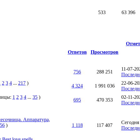
533
63 396
Отмет
Ответов
Просмотров
11-07-20
756
288 251
Последн
1
2
3
4
...
217
)
22-06-20
4 324
1 991 036
Последн
ницы:
1
2
3
4
...
35
)
02-11-20
695
470 353
Последн
есочница. Аппаратура,
Сегодня 
56
)
1 118
117 407
Последн
 Best love spells