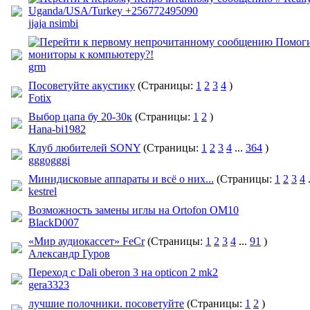
Uganda/USA/Turkey +256772495090
jjaja nsimbi
Помоги
мониторы к компьютеру?!
grm
Посоветуйте акустику
(Страницы:
1
2
3
4
)
Fotix
Выбор цапа бу 20-30к
(Страницы:
1
2
)
Hana-bi1982
Клуб любителей SONY
(Страницы:
1
2
3
4
...
364
)
gggogggi
Минидисковые аппараты и всё о них...
(Страницы:
1
2
3
4
.
kestrel
Возможность замены иглы на Ortofon OM10
BlackD007
«Мир аудиокассет» FeCr
(Страницы:
1
2
3
4
...
91
)
Александр Гуров
Переход с Dali oberon 3 на opticon 2 mk2
gera3323
лучшие полочники. посоветуйте
(Страницы:
1
2
)