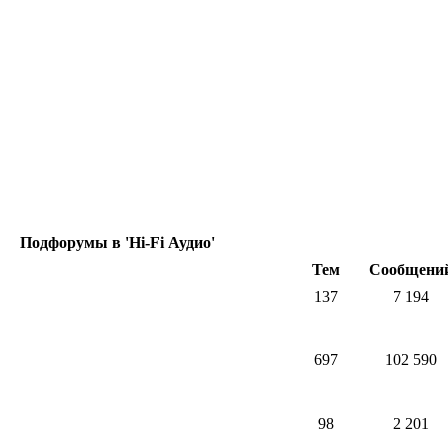
Подфорумы в 'Hi-Fi Аудио'
Тем
Сообщени
137
7 194
697
102 590
98
2 201