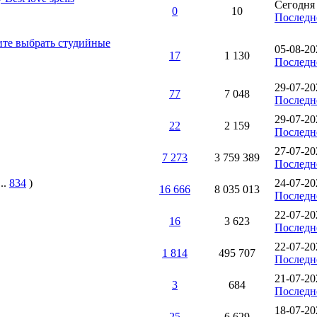
Сегодня 
0
10
Последн
те выбрать студийные
05-08-20
17
1 130
Последн
29-07-20
77
7 048
Последн
29-07-20
22
2 159
Последн
27-07-20
7 273
3 759 389
Последн
..
834
)
24-07-20
16 666
8 035 013
Последн
22-07-20
16
3 623
Последн
22-07-20
1 814
495 707
Последн
21-07-20
3
684
Последн
18-07-20
25
6 629