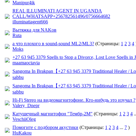
Manipur4ik
REAL ILLUMINATI AGENT IN UGANDA
CALL/WHATSAPP+256782561496/0756664682
illuminatiagent666
Вытяжка для NAKов
Ruta
а что плохого в sound-sound ML2/ML3?
(Страницы:
1
2
3
4
Moks
+27 63 945 3379 Spells to Stop a Divorce, Lost Love Spells in
maamaoctavia
Sangoma In Brakpan【 +27 63 945 3379 Traditional Healer / Los
sabbu
Sangoma In Brakpan【 +27 63 945 3379 Traditional Healer / Los
sabbu
Hi-Fi Stereo на видеомагнитофоне. Кто-нибудь это изучал ?
Valery_Dnepr
Катушечный магнитофон "Тембр-2М"
(Страницы:
1
2
3
4
.
VeschiiOleg
Помогите с подбором акустики
(Страницы:
1
2
3
4
...
7
)
HuKakou