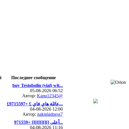
й
Последнее сообщение
buy Testobolin (vial) wit...
05-08-2026 06:52
Автор:
Kanu12345@
£عائلة هاي فاي £ +9715597...
04-08-2026 12:00
Автор:
nakigladness7
أعلى [][][][][][] +971559...
04-08-2026 11:16