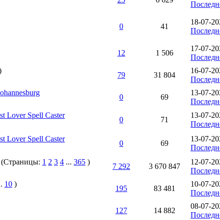
Последн
18-07-20
0
41
Последн
17-07-20
12
1 506
Последн
)
16-07-20
79
31 804
Последн
 Johannesburg
13-07-20
0
69
Последн
t Lover Spell Caster
13-07-20
0
71
Последн
t Lover Spell Caster
13-07-20
0
69
Последн
(Страницы:
1
2
3
4
...
365
)
12-07-20
7 292
3 670 847
Последн
..
10
)
10-07-20
195
83 481
Последн
08-07-20
127
14 882
Последн