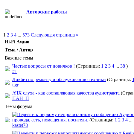
Авторские работы
1
2
3
4
...
573
Следующая страница »
Hi-Fi Аудио
Тема / Автор
Важные темы
Частые вопросы от новичков !
(Страницы:
1
2
3
4
...
38
)
#1
Ликбез по ремонту и обслуживанию техники
(Страницы:
ttgr
АЧХ слуха - как составляющая качества аудиотракта
(Стра
ПАН_П
Темы форума
Аудиоп
провода, сеть, помещения, носители.
(Страницы:
1
2
3
4
...
kastet78
# Really