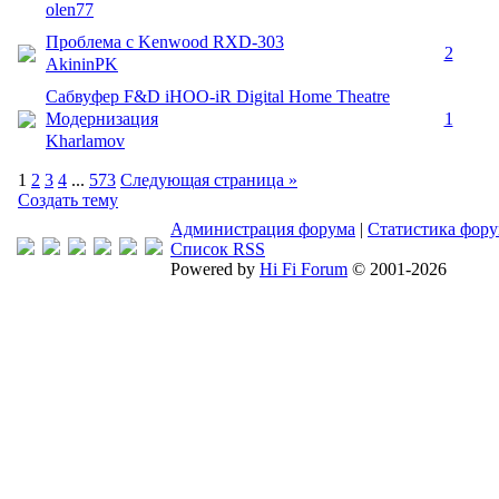
olen77
Проблема с Kenwood RXD-303
2
AkininPK
Сабвуфер F&D iHOO-iR Digital Home Theatre
Модернизация
1
Kharlamov
1
2
3
4
...
573
Следующая страница »
Создать тему
Администрация форума
|
Статистика фор
Список RSS
Powered by
Hi Fi Forum
© 2001-2026