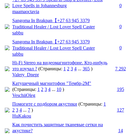
Love Spells in Johannesburg
0
maamaoctavia
Sangoma In Brakpan【 +27 63 945 3379
Traditional Healer / Lost Lover Spell Caster
0
sabbu
Sangoma In Brakpan【 +27 63 945 3379
Traditional Healer / Lost Lover Spell Caster
0
sabbu
Hi-Fi Stereo на видеомагнитофоне. Кто-нибудь
это изучал ?
(Страницы:
1
2
3
4
...
365
)
7 292
Valery_Dnepr
Катушечный магнитофон "Тембр-2М"
(Страницы:
1
2
3
4
...
10
)
195
VeschiiOleg
Помогите с подбором акустики
(Страницы:
1
2
3
4
...
7
)
127
HuKakou
Как почистить защитные тканевые сетки на
акустике?
14