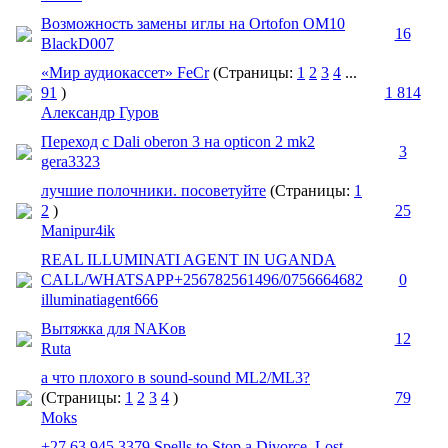
Возможность замены иглы на Ortofon OM10
16
BlackD007
«Мир аудиокассет» FeCr
(Страницы:
1
2
3
4
...
91
)
1 814
Александр Гуров
Переход с Dali oberon 3 на opticon 2 mk2
3
gera3323
лучшие полочники. посоветуйте
(Страницы:
1
2
)
25
Manipur4ik
REAL ILLUMINATI AGENT IN UGANDA
CALL/WHATSAPP+256782561496/0756664682
0
illuminatiagent666
Вытяжка для NAKов
12
Ruta
а что плохого в sound-sound ML2/ML3?
(Страницы:
1
2
3
4
)
79
Moks
+27 63 945 3379 Spells to Stop a Divorce, Lost