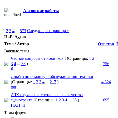
Авторские работы
1
2
3
4
...
573
Следующая страница »
Hi-Fi Аудио
Тема / Автор
Ответов
Важные темы
Частые вопросы от новичков !
(Страницы:
1
2
3
4
...
38
)
756
#1
Ликбез по ремонту и обслуживанию техники
(Страницы:
1
2
3
4
...
217
)
4 324
ttgr
АЧХ слуха - как составляющая качества
аудиотракта
(Страницы:
1
2
3
4
...
35
)
695
ПАН_П
Темы форума