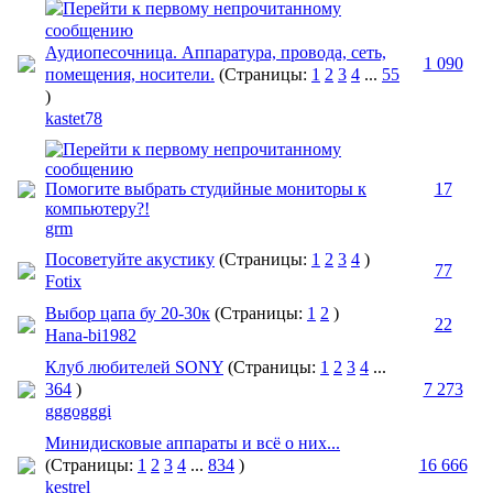
Аудиопесочница. Аппаратура, провода, сеть,
1 090
помещения, носители.
(Страницы:
1
2
3
4
...
55
)
kastet78
Помогите выбрать студийные мониторы к
17
компьютеру?!
grm
Посоветуйте акустику
(Страницы:
1
2
3
4
)
77
Fotix
Выбор цапа бу 20-30к
(Страницы:
1
2
)
22
Hana-bi1982
Клуб любителей SONY
(Страницы:
1
2
3
4
...
364
)
7 273
gggogggi
Минидисковые аппараты и всё о них...
(Страницы:
1
2
3
4
...
834
)
16 666
kestrel