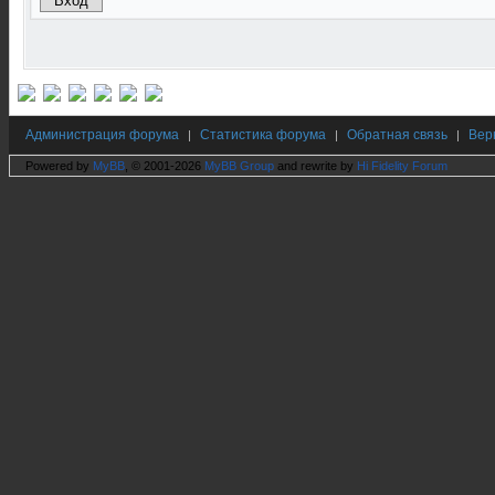
Администрация форума
Статистика форума
Обратная связь
Вер
|
|
|
Powered by
MyBB
, © 2001-2026
MyBB Group
and rewrite by
Hi Fidelity Forum