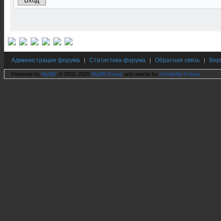
Администрация форума
Статистика форума
Обратная связь
Вер
|
|
|
Powered by
MyBB
, © 2001-2026
MyBB Group
and rewrite by
Hi Fidelity Forum