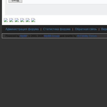
Администрация форума
Статистика форума
Обратная связь
Вер
|
|
|
Powered by
MyBB
, © 2001-2026
MyBB Group
and rewrite by
Hi Fidelity Forum