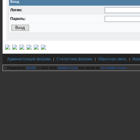
Вход
Логин:
Пароль:
Администрация форума
Статистика форума
Обратная связь
Вер
|
|
|
Powered by
MyBB
, © 2001-2026
MyBB Group
and rewrite by
Hi Fidelity Forum