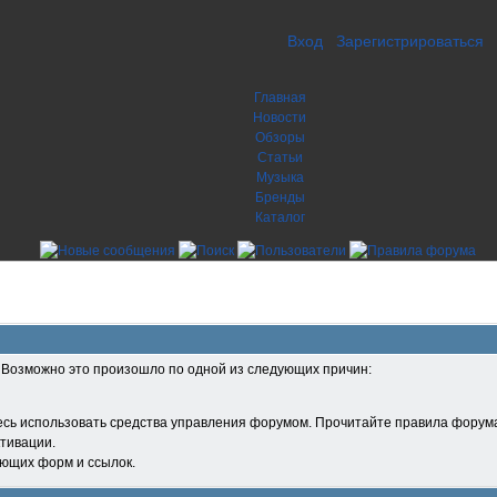
Вход
Зарегистрироваться
Главная
Новости
Обзоры
Статьи
Музыка
Бренды
Каталог
. Возможно это произошло по одной из следующих причин:
есь использовать средства управления форумом. Прочитайте правила форума
тивации.
ующих форм и ссылок.