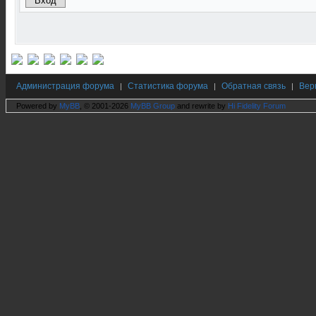
Администрация форума
Статистика форума
Обратная связь
Вер
|
|
|
Powered by
MyBB
, © 2001-2026
MyBB Group
and rewrite by
Hi Fidelity Forum