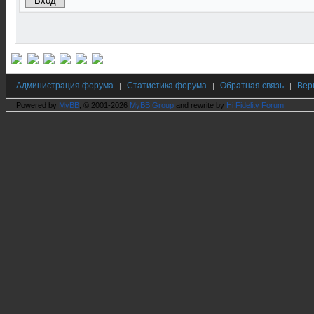
Администрация форума
Статистика форума
Обратная связь
Вер
|
|
|
Powered by
MyBB
, © 2001-2026
MyBB Group
and rewrite by
Hi Fidelity Forum