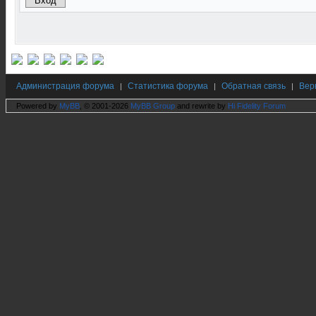
Администрация форума
Статистика форума
Обратная связь
Вер
|
|
|
Powered by
MyBB
, © 2001-2026
MyBB Group
and rewrite by
Hi Fidelity Forum