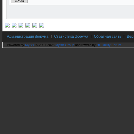
Администрация форума
Статистика форума
Обратная связь
Вер
|
|
|
Powered by
MyBB
, © 2001-2026
MyBB Group
and rewrite by
Hi Fidelity Forum