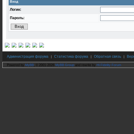
Вход
Логин:
Пароль:
Администрация форума
Статистика форума
Обратная связь
Вер
|
|
|
Powered by
MyBB
, © 2001-2026
MyBB Group
and rewrite by
Hi Fidelity Forum