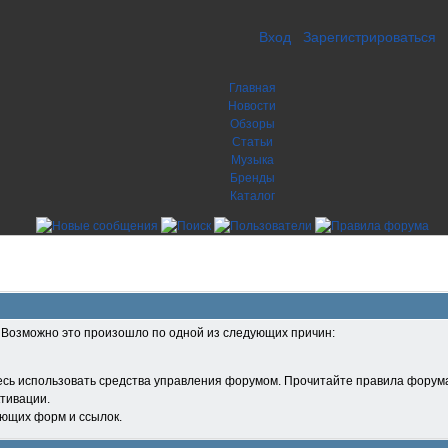
Вход
Зарегистрироваться
Главная
Новости
Обзоры
Статьи
Музыка
Бренды
Каталог
. Возможно это произошло по одной из следующих причин:
есь использовать средства управления форумом. Прочитайте правила форума
тивации.
ующих форм и ссылок.