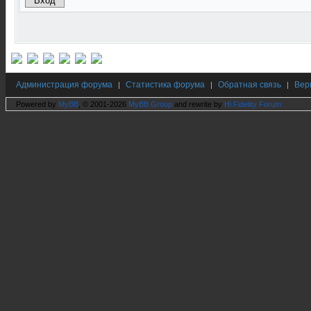
Администрация форума
Статистика форума
Обратная связь
Вер
|
|
|
Powered by
MyBB
, © 2001-2026
MyBB Group
and rewrite by
Hi Fidelity Forum