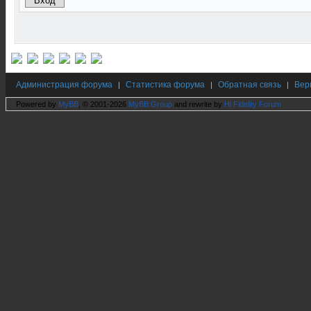
Администрация форума
Статистика форума
Обратная связь
Вер
|
|
|
Powered by
MyBB
, © 2001-2026
MyBB Group
and rewrite by
Hi Fidelity Forum