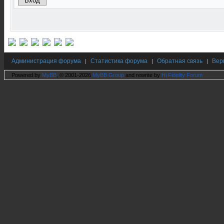
Администрация форума
Статистика форума
Обратная связь
Вер
|
|
|
Powered by
MyBB
, © 2001-2026
MyBB Group
and rewrite by
Hi Fidelity Forum