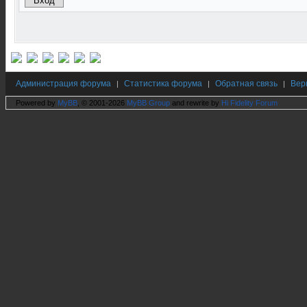
Администрация форума
Статистика форума
Обратная связь
Вер
|
|
|
Powered by
MyBB
, © 2001-2026
MyBB Group
and rewrite by
Hi Fidelity Forum