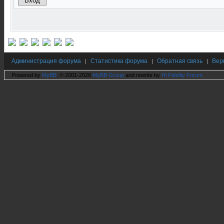
Администрация форума
Статистика форума
Обратная связь
Вер
|
|
|
Powered by
MyBB
, © 2001-2026
MyBB Group
and rewrite by
Hi Fidelity Forum