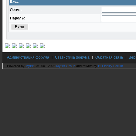
Вход
Логин:
Пароль:
Администрация форума
Статистика форума
Обратная связь
Вер
|
|
|
Powered by
MyBB
, © 2001-2026
MyBB Group
and rewrite by
Hi Fidelity Forum