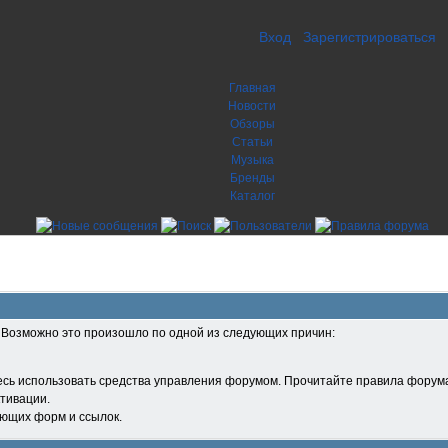
Вход
Зарегистрироваться
Главная
Новости
Обзоры
Статьи
Музыка
Бренды
Каталог
. Возможно это произошло по одной из следующих причин:
есь использовать средства управления форумом. Прочитайте правила форума
тивации.
ующих форм и ссылок.