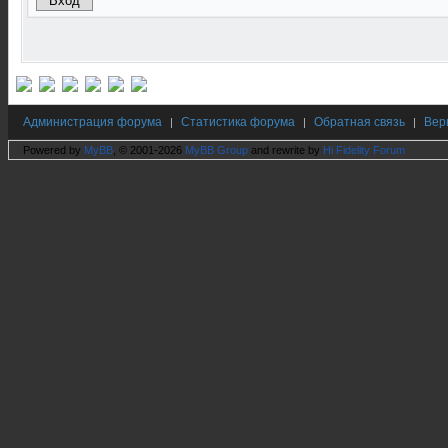
Администрация форума
Статистика форума
Обратная связь
Вер
|
|
|
Powered by
MyBB
, © 2001-2026
MyBB Group
and rewrite by
Hi Fidelity Forum