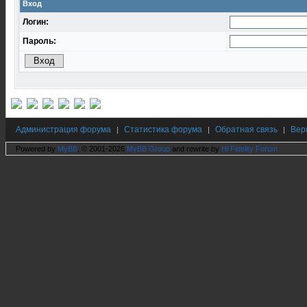
Вход
Логин:
Пароль:
Администрация форума
Статистика форума
Обратная связь
Вер
|
|
|
Powered by
MyBB
, © 2001-2026
MyBB Group
and rewrite by
Hi Fidelity Forum