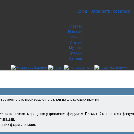
Вход
Зарегистрироваться
Главная
Новости
Обзоры
Статьи
Музыка
Бренды
Каталог
. Возможно это произошло по одной из следующих причин:
есь использовать средства управления форумом. Прочитайте правила форума
тивации.
ующих форм и ссылок.