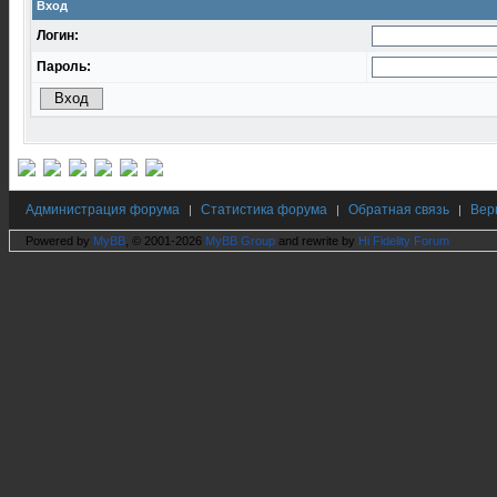
Вход
Логин:
Пароль:
Администрация форума
Статистика форума
Обратная связь
Вер
|
|
|
Powered by
MyBB
, © 2001-2026
MyBB Group
and rewrite by
Hi Fidelity Forum