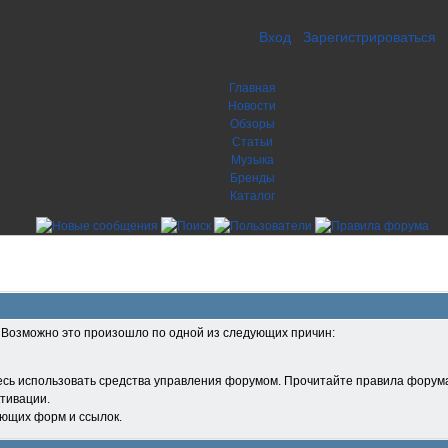
Вход
Зарегистрироваться
Главная
Новости
Обзоры
Статьи
Музыка
Бренды
Каталог
. Возможно это произошло по одной из следующих причин:
есь использовать средства управления форумом. Прочитайте правила форума
тивации.
ующих форм и ссылок.