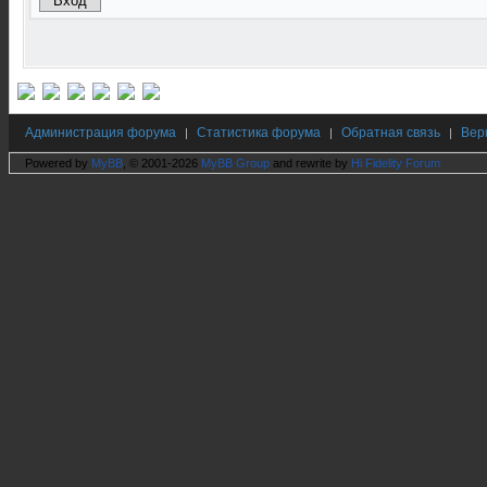
Администрация форума
Статистика форума
Обратная связь
Вер
|
|
|
Powered by
MyBB
, © 2001-2026
MyBB Group
and rewrite by
Hi Fidelity Forum