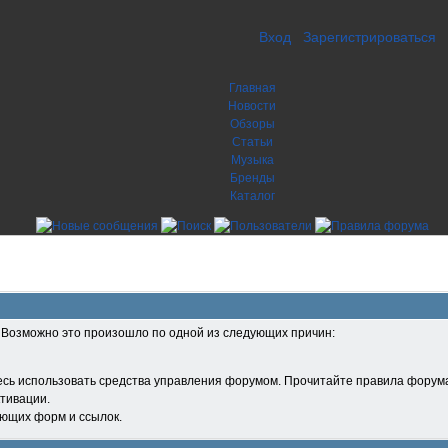
Вход
Зарегистрироваться
Главная
Новости
Обзоры
Статьи
Музыка
Бренды
Каталог
. Возможно это произошло по одной из следующих причин:
есь использовать средства управления форумом. Прочитайте правила форума
тивации.
ующих форм и ссылок.