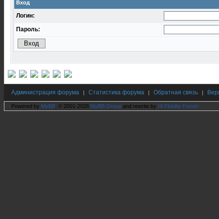
Вход
Логин:
Пароль:
Администрация форума
Статистика форума
Обратная связь
Вер
|
|
|
Powered by
MyBB
, © 2001-2026
MyBB Group
and rewrite by
Hi Fidelity Forum