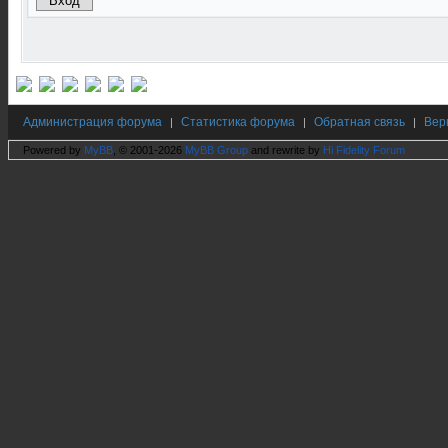
Администрация форума
Статистика форума
Обратная связь
Вер
|
|
|
Powered by
MyBB
, © 2001-2026
MyBB Group
and rewrite by
Hi Fidelity Forum