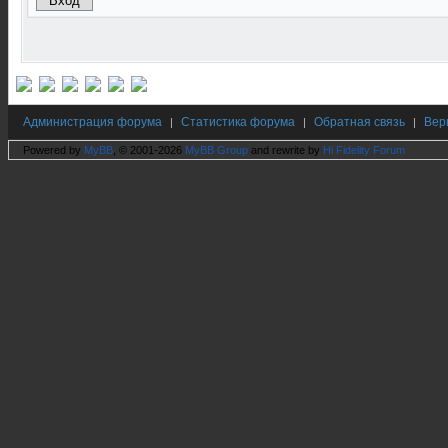
Администрация форума
Статистика форума
Обратная связь
Вер
|
|
|
Powered by
MyBB
, © 2001-2026
MyBB Group
and rewrite by
Hi Fidelity Forum