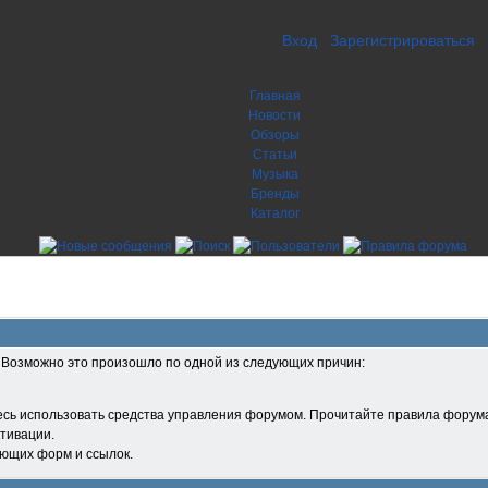
Вход
Зарегистрироваться
Главная
Новости
Обзоры
Статьи
Музыка
Бренды
Каталог
. Возможно это произошло по одной из следующих причин:
есь использовать средства управления форумом. Прочитайте правила форума
тивации.
ующих форм и ссылок.