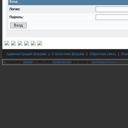
Вход
Логин:
Пароль:
Администрация форума
Статистика форума
Обратная связь
Вер
|
|
|
Powered by
MyBB
, © 2001-2026
MyBB Group
and rewrite by
Hi Fidelity Forum