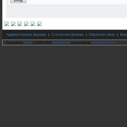
Администрация форума
Статистика форума
Обратная связь
Вер
|
|
|
Powered by
MyBB
, © 2001-2026
MyBB Group
and rewrite by
Hi Fidelity Forum