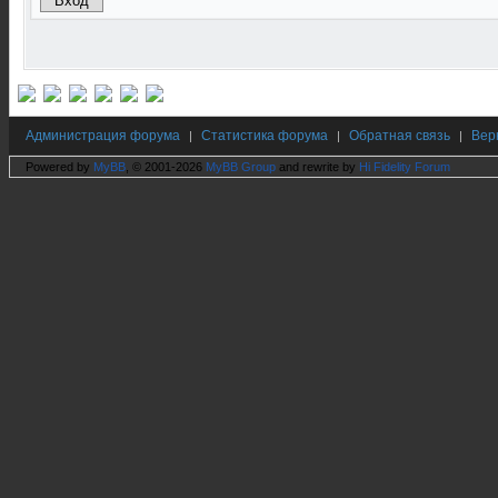
Администрация форума
Статистика форума
Обратная связь
Вер
|
|
|
Powered by
MyBB
, © 2001-2026
MyBB Group
and rewrite by
Hi Fidelity Forum