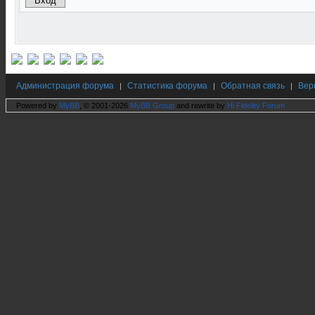
Администрация форума
Статистика форума
Обратная связь
Вер
|
|
|
Powered by
MyBB
, © 2001-2026
MyBB Group
and rewrite by
Hi Fidelity Forum