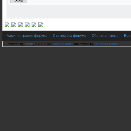
Администрация форума
Статистика форума
Обратная связь
Вер
|
|
|
Powered by
MyBB
, © 2001-2026
MyBB Group
and rewrite by
Hi Fidelity Forum