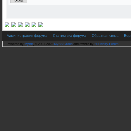
Администрация форума
Статистика форума
Обратная связь
Вер
|
|
|
Powered by
MyBB
, © 2001-2026
MyBB Group
and rewrite by
Hi Fidelity Forum