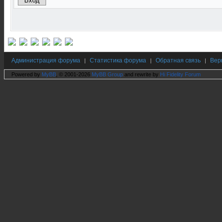
Администрация форума
Статистика форума
Обратная связь
Вер
|
|
|
Powered by
MyBB
, © 2001-2026
MyBB Group
and rewrite by
Hi Fidelity Forum