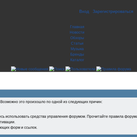
Вход
Зарегистрироваться
Главная
Новости
Обзоры
Статьи
Музыка
Бренды
Каталог
. Возможно это произошло по одной из следующих причин:
есь использовать средства управления форумом. Прочитайте правила форума
тивации.
ующих форм и ссылок.