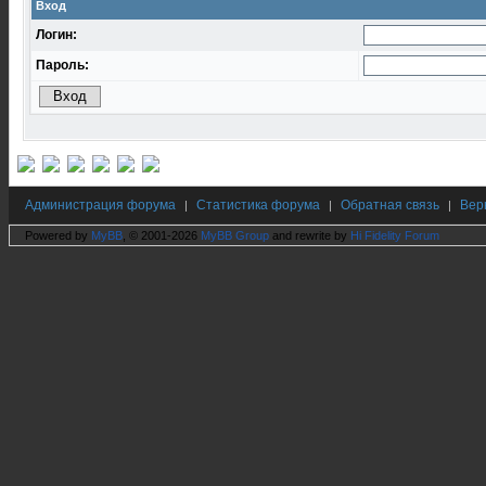
Вход
Логин:
Пароль:
Администрация форума
Статистика форума
Обратная связь
Вер
|
|
|
Powered by
MyBB
, © 2001-2026
MyBB Group
and rewrite by
Hi Fidelity Forum